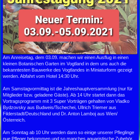
Am Anreisetag, dem 03.09. machen wir einen Ausflug in einen
kleinen Botanischen Garten im Vogtland in dem uns auch die
bekanntesten Bauwerke des Vogtlandes in Miniaturform gezeigt
werden. Abfahrt vom Hotel 14:30 Uhr.
Am Samstagvormittag ist die Jahreshauptversammlung (nur für
Mitglieder bzw. geladene Gäste). Ab 14 Uhr startet dann das
Vortragsprogramm mit 3 Super Vorträgen gehalten von Vladko
Bydzovsky aus Budweis/Tschechei, Ullrich Triemer aus
Filderstadt/Deutschland und Dr. Anton Lamboj aus Wien/
Österreich.
Am Sonntag ab 10 Uhr werden dann so einige unserer Pfleglinge
nue Pfleger bekommen und so manches aquaristische Zubehör,