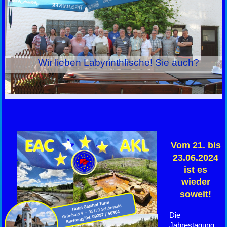
Wir lieben Labyrinthfische! Sie auch?
Vom 21. bis
23.06.2024
ist es
wieder
soweit!
Die
Jahrestagung