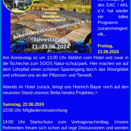
des EAC / AKL
e.V. hat wieder
ein tolles
Programm
zusammengest
ellt...
Freitag,
21.06.2024
Am Anreisetag ist um 13:30 Uhr Abfahrt vom Hotel und zwar in
die Tschechei zum SOOS Natur-schutzpark. Hier machen wir auf
dem Lehrpfad einen schönen Spaziergang durch das Moorgebiet
und erfreuen uns an der Pflanzen- und Tierwelt.
Abends im Hotel zurück, bringt uns Heinrich Bayer noch auf den
neuesten Stand unseres Betta hendra Projektes.>
Samstag, 22.06.2024
10:00 Uhr Mitgliederversammlung
14:00 Uhr Startschuss zum Vortragsnachmittag. Unsere
Referenten freuen sich schon auf rege Diskussionen und werden